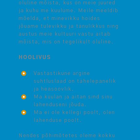
oluline mõista, kus on meie juured
ja kuhu me kuulume. Meile meeldib
mõelda, et minevikku hoides
jõuame tulevikku ja tänulikkus ning
austus meie kultuuri vastu aitab
mõista, mis on tegelikult oluline.
HOOLIVUS
Vastastikune argine
suhtluslaad on tähelepanelik
ja heasoovlik.
Ma kuulan ja aitan sind sinu
lahenduseni jõuda.
Ma ei ole kellegi poolt, olen
lahenduse poolt.
Nendes põhimõtetes oleme kokku