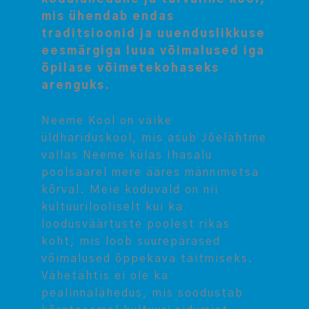
mis ühendab endas
traditsioonid ja uuenduslikkuse
eesmärgiga luua võimalused iga
õpilase võimetekohaseks
arenguks.
Neeme Kool on väike
üldhariduskool, mis asub Jõelähtme
vallas Neeme külas Ihasalu
poolsaarel mere ääres männimetsa
kõrval. Meie koduvald on nii
kultuurilooliselt kui ka
loodusväärtuste poolest rikas
koht, mis loob suurepärased
võimalused õppekava täitmiseks.
Vähetähtis ei ole ka
pealinnalähedus, mis soodustab