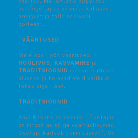
väärtus. Me lähtume õppetöös
eelkõige lapse võimete kohasest
arengust ja talle sobivast
õpiteest.
VÄÄRTUSED
Meie kooli põhiväärtused:
HOOLIVUS, KASVAMINE
ja
TRADITSIOONID
on koolikultuuri
aluseks ja hoiavad meid valikuid
tehes õigel teel.
TRADITSIOONID
Raul Rebane on öelnud: „Õpetajad
on infosõjas kõige väärtuslikumad.
Õpetaja kaitseb Tammsaaret”. On