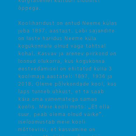
kõrgtasemel kultuuri sidumist
õppega.
Kooliharidust on antud Neeme külas
juba 1897. aastast. Läbi sajandite
on laste haridus Neeme küla
kogukonnale olnud väga tähtsal
kohal. Kasvav ja arenev piirkond on
loonud olukorra, kus kogukonna
eestvedamisel on ehitatud külla 3
koolimaja aastatel: 1897, 1936 ja
2018. Oleme põlvkondade kool, kus
laps tunneb uhkust, et ta saab
käia oma vanematega samas
koolis. Meie kooli moto: „Et olla
suur, peab olema olnud väike“,
iseloomustab meie kooli
mõtteviisi, et kasvamine on