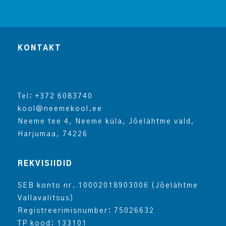
KONTAKT
Tel: +372 6083740
kool@neemekool.ee
Neeme tee 4, Neeme küla, Jõelähtme vald,
Harjumaa, 74226
REKVISIIDID
SEB konto nr. 10002018903006 (Jõelähtme
Vallavalitsus)
Registreerimisnumber: 75026632
TP kood: 133101